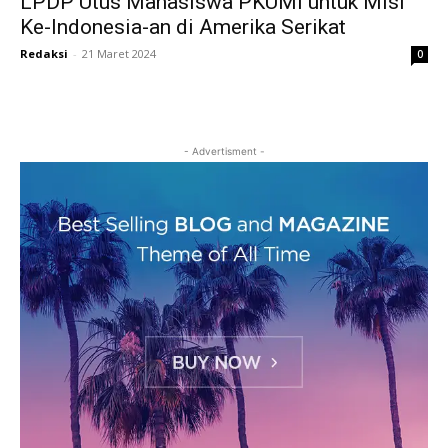
LPDP Utus Mahasiswa PKUMI untuk Misi
Ke-Indonesia-an di Amerika Serikat
Redaksi
-
21 Maret 2024
0
- Advertisment -