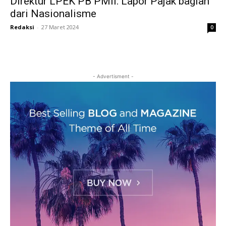
Direktur LPEK PB PMII: Lapor Pajak bagian
dari Nasionalisme
Redaksi
-
27 Maret 2024
0
- Advertisment -