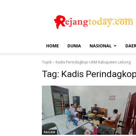
Rejang
Today
HOME
DUNIA
NASIONAL
DAE
Topik
Kadis Perindagkop-UKM Kabupaten Lebong
Tag:
Kadis Perindagko
RAGAM