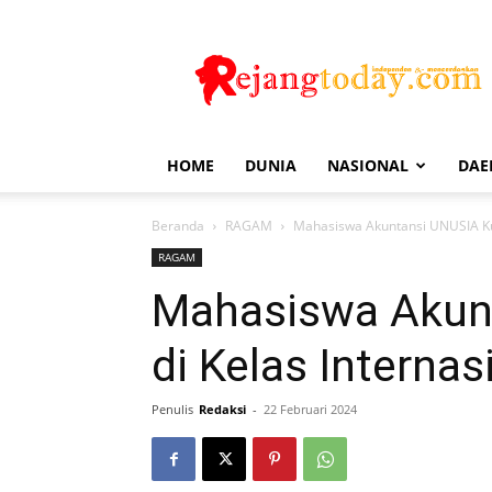
Rejang
Today
HOME
DUNIA
NASIONAL
DAE
Beranda
RAGAM
Mahasiswa Akuntansi UNUSIA Kul
RAGAM
Mahasiswa Akunt
di Kelas Interna
Penulis
Redaksi
-
22 Februari 2024