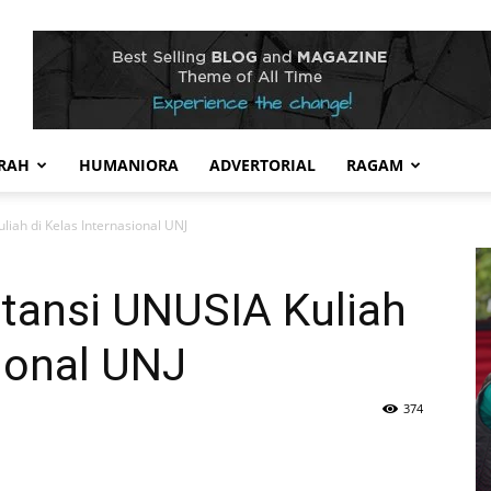
RAH
HUMANIORA
ADVERTORIAL
RAGAM
iah di Kelas Internasional UNJ
ansi UNUSIA Kuliah
sional UNJ
374