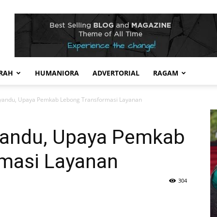
RAH
HUMANIORA
ADVERTORIAL
RAGAM
syandu, Upaya Pemkab Lebong Transformasi Layanan
yandu, Upaya Pemkab
masi Layanan
304