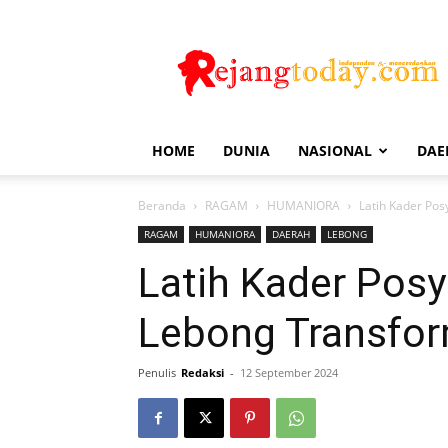
Rejang
Today
HOME
DUNIA
NASIONAL
DAE
Beranda
RAGAM
HUMANIORA
Latih Kader Po
RAGAM
HUMANIORA
DAERAH
LEBONG
Latih Kader Pos
Lebong Transfor
Penulis
Redaksi
-
12 September 2024