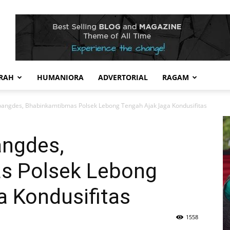
RAH
HUMANIORA
ADVERTORIAL
RAGAM
angdes, Bhabinkamtibmas Polsek Lebong Tengah Ajak Jaga Kondusifitas
angdes,
s Polsek Lebong
a Kondusifitas
1558