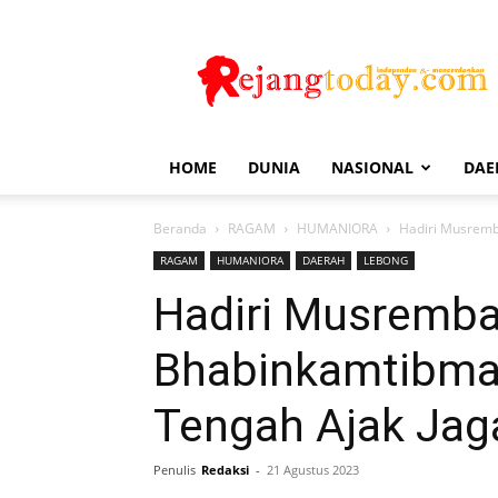
Rejang
Today
HOME
DUNIA
NASIONAL
DAE
Beranda
RAGAM
HUMANIORA
Hadiri Musremb
RAGAM
HUMANIORA
DAERAH
LEBONG
Hadiri Musremb
Bhabinkamtibma
Tengah Ajak Jag
Penulis
Redaksi
-
21 Agustus 2023