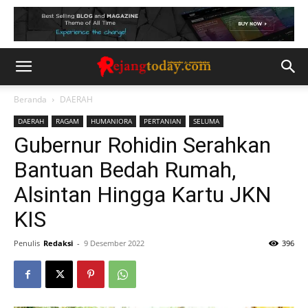
Beranda
DAERAH
DAERAH
RAGAM
HUMANIORA
PERTANIAN
SELUMA
Gubernur Rohidin Serahkan
Bantuan Bedah Rumah,
Alsintan Hingga Kartu JKN
KIS
Penulis
Redaksi
-
9 Desember 2022
396