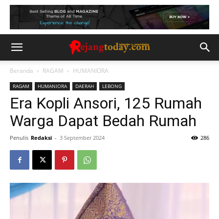
Beranda
RAGAM
HUMANIORA
RAGAM
HUMANIORA
DAERAH
LEBONG
Era Kopli Ansori, 125 Rumah
Warga Dapat Bedah Rumah
Penulis
Redaksi
-
3 September 2024
286