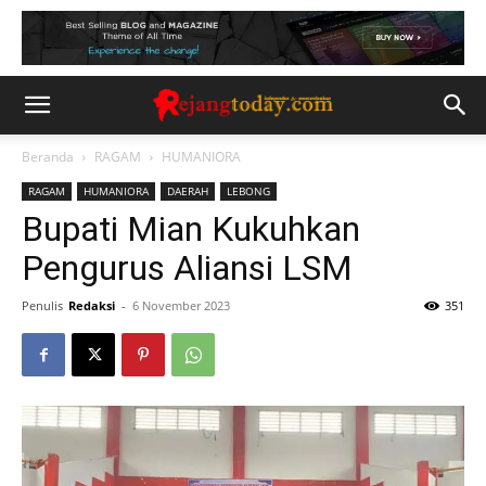
Beranda
RAGAM
HUMANIORA
RAGAM
HUMANIORA
DAERAH
LEBONG
Bupati Mian Kukuhkan
Pengurus Aliansi LSM
Penulis
Redaksi
-
6 November 2023
351