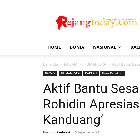
Rejang
Today
HOME
DUNIA
NASIONAL
DAE
Beranda
RAGAM
HUMANIORA
Aktif Bantu Ses
RAGAM
HUMANIORA
DAERAH
Kota Bengkulu
Aktif Bantu Ses
Rohidin Apresias
Kanduang’
Penulis
Redaksi
-
5 Agustus 2023