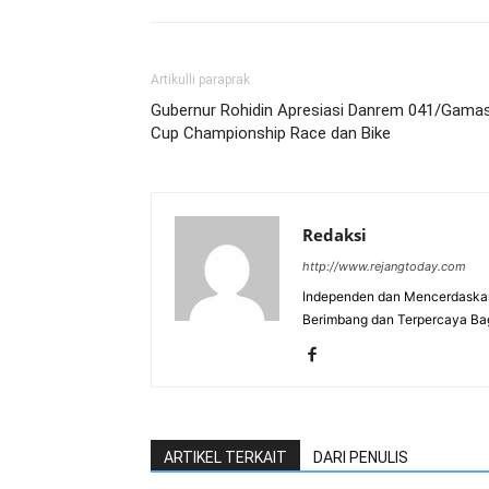
Artikulli paraprak
Gubernur Rohidin Apresiasi Danrem 041/Gama
Cup Championship Race dan Bike
Redaksi
http://www.rejangtoday.com
Independen dan Mencerdaskan
Berimbang dan Terpercaya Ba
ARTIKEL TERKAIT
DARI PENULIS