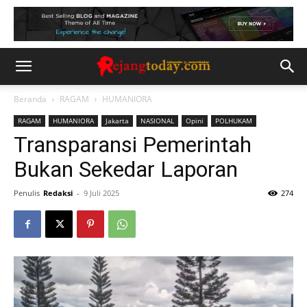
Beranda
RAGAM
HUMANIORA
RAGAM
HUMANIORA
Jakarta
NASIONAL
Opini
POLHUKAM
Transparansi Pemerintah
Bukan Sekedar Laporan
Penulis
Redaksi
-
9 Juli 2025
274