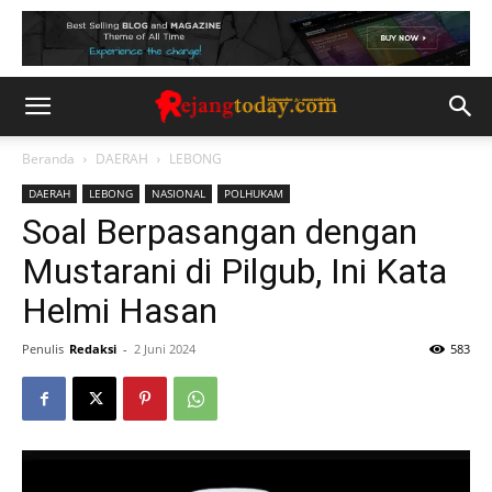
Beranda
DAERAH
LEBONG
DAERAH
LEBONG
NASIONAL
POLHUKAM
Soal Berpasangan dengan
Mustarani di Pilgub, Ini Kata
Helmi Hasan
Penulis
Redaksi
-
2 Juni 2024
583