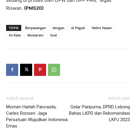
sedang di proses oleh DPW dan DPP PAN,” tegas
Riswan.
(PMS20)
TOPIK
Berpasangan
dengan
di Pilgub
Helmi Hasan
Ini Kata
Mustarani
Soal
Artikulli paraprak
Artikulli tjetër
Momen Harlah Pancasila,
Gelar Paripurna, DPRD Lebong
Carles Ronsen: Jaga
Bahas LKPD dan Rekomendasi
Persatuan Wujudkan Indonesia
LKPJ 2023
Emas