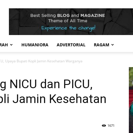
RAH
HUMANIORA
ADVERTORIAL
RAGAM
U, Upaya Bupati Kopli Jamin Kesehatan Warganya
g NICU dan PICU,
pli Jamin Kesehatan
1671