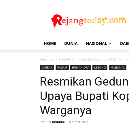
Rejang
Today
HOME
DUNIA
NASIONAL
DAE
Beranda
DAERAH
Resmikan Gedung NICU dan PIC
DAERAH
RAGAM
HUMANIORA
LEBONG
NASIONAL
Resmikan Gedun
Upaya Bupati Ko
Warganya
Penulis
Redaksi
-
8 Maret 2023