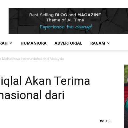
RAH
HUMANIORA
ADVERTORIAL
RAGAM
a Mahasiswa Internasional dari Malaysia
iqlal Akan Terima
asional dari
310