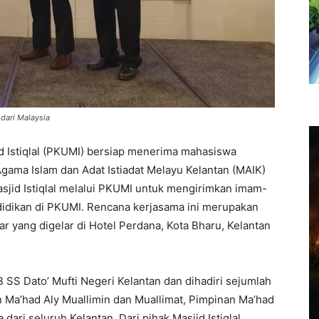
 dari Malaysia
d Istiqlal (PKUMI) bersiap menerima mahasiswa
 Agama Islam dan Adat Istiadat Melayu Kelantan (MAIK)
jid Istiqlal melalui PKUMI untuk mengirimkan imam-
dikan di PKUMI. Rencana kerjasama ini merupakan
ar yang digelar di Hotel Perdana, Kota Bharu, Kelantan
 SS Dato’ Mufti Negeri Kelantan dan dihadiri sejumlah
Ma’had Aly Muallimin dan Muallimat, Pimpinan Ma’had
dari seluruh Kelantan. Dari pihak Masjid Istiqlal