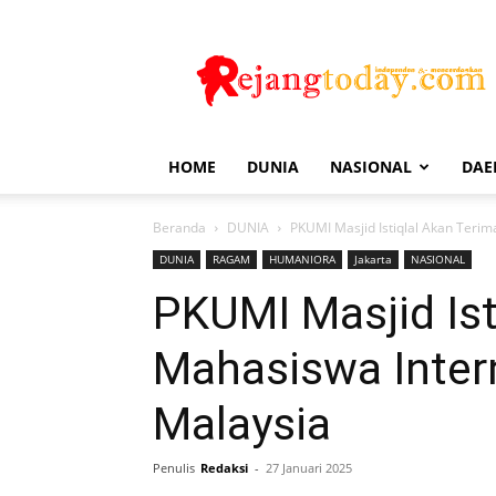
Rejang
Today
HOME
DUNIA
NASIONAL
DAE
Beranda
DUNIA
PKUMI Masjid Istiqlal Akan Terim
DUNIA
RAGAM
HUMANIORA
Jakarta
NASIONAL
PKUMI Masjid Ist
Mahasiswa Intern
Malaysia
Penulis
Redaksi
-
27 Januari 2025