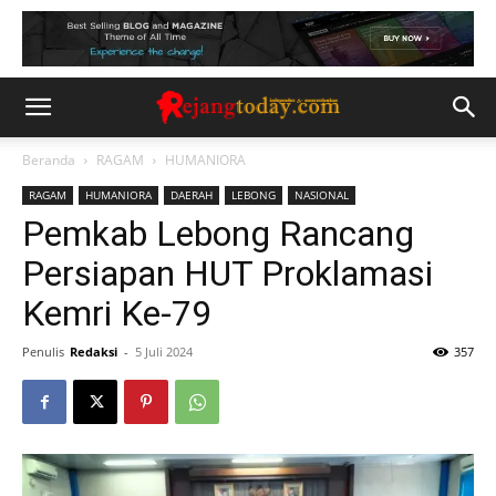
Beranda
RAGAM
HUMANIORA
RAGAM
HUMANIORA
DAERAH
LEBONG
NASIONAL
Pemkab Lebong Rancang
Persiapan HUT Proklamasi
Kemri Ke-79
Penulis
Redaksi
-
5 Juli 2024
357