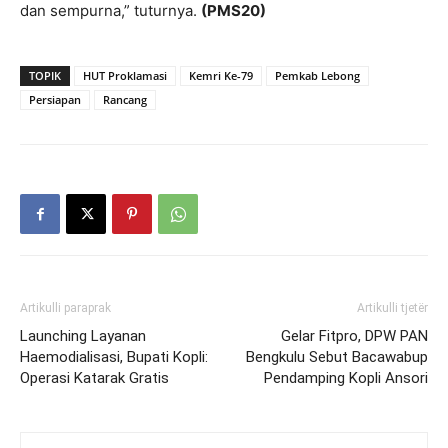
dan sempurna,” tuturnya.
(PMS20)
TOPIK
HUT Proklamasi
Kemri Ke-79
Pemkab Lebong
Persiapan
Rancang
Artikulli paraprak
Artikulli tjetër
Launching Layanan
Gelar Fitpro, DPW PAN
Haemodialisasi, Bupati Kopli:
Bengkulu Sebut Bacawabup
Operasi Katarak Gratis
Pendamping Kopli Ansori