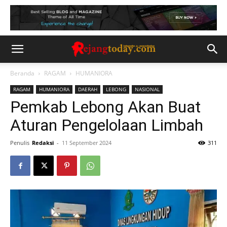
Beranda
RAGAM
HUMANIORA
RAGAM
HUMANIORA
DAERAH
LEBONG
NASIONAL
Pemkab Lebong Akan Buat
Aturan Pengelolaan Limbah
Penulis
Redaksi
-
11 September 2024
311