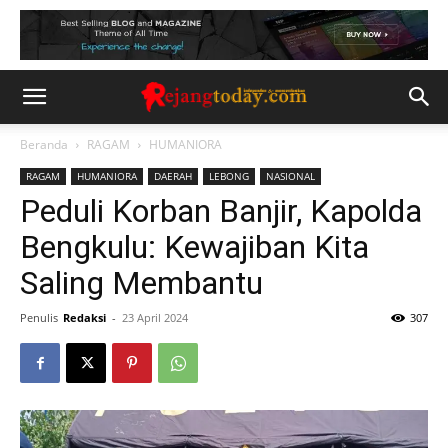
Beranda
RAGAM
HUMANIORA
RAGAM
HUMANIORA
DAERAH
LEBONG
NASIONAL
Peduli Korban Banjir, Kapolda
Bengkulu: Kewajiban Kita
Saling Membantu
Penulis
Redaksi
-
23 April 2024
307