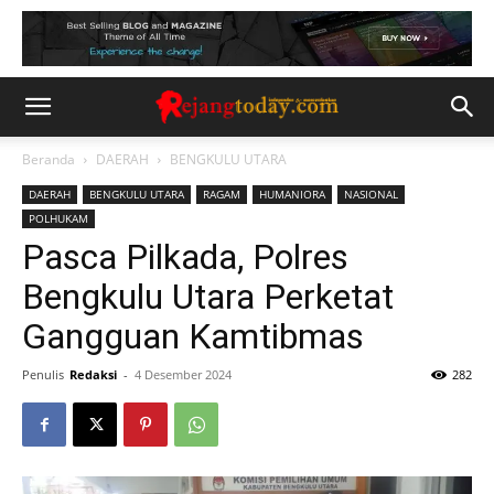
Beranda
DAERAH
BENGKULU UTARA
DAERAH
BENGKULU UTARA
RAGAM
HUMANIORA
NASIONAL
POLHUKAM
Pasca Pilkada, Polres
Bengkulu Utara Perketat
Gangguan Kamtibmas
Penulis
Redaksi
-
4 Desember 2024
282