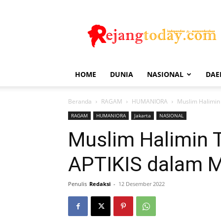
Rejang
Today
HOME
DUNIA
NASIONAL
DAE
Beranda
RAGAM
HUMANIORA
Muslim Halimin
RAGAM
HUMANIORA
Jakarta
NASIONAL
Muslim Halimin 
APTIKIS dalam 
Penulis
Redaksi
-
12 Desember 2022