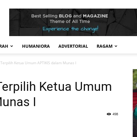
RAH
HUMANIORA
ADVERTORIAL
RAGAM
 Terpilih Ketua Umum APTIKIS dalam Munas I
Terpilih Ketua Umum
Munas I
498