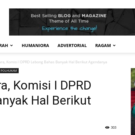
RAH
HUMANIORA
ADVERTORIAL
RAGAM
ara, Komisi I DPRD Lebong Bahas Banyak Hal Berikut Agendanya
POLHUKAM
a, Komisi I DPRD
nyak Hal Berikut
303