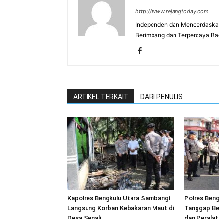
http://www.rejangtoday.com
Independen dan Mencerdaskan
Berimbang dan Terpercaya Ba
ARTIKEL TERKAIT
DARI PENULIS
Kapolres Bengkulu Utara Sambangi
Polres Beng
Langsung Korban Kebakaran Maut di
Tanggap Be
Desa Senali
dan Peralat