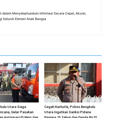
 dalam Menyebarluaskan Informasi Secara Cepat, Akurat,
gi Seluruh Elemen Anak Bangsa
kulu Utara Siaga
Cegah Karhutla, Polres Bengkulu
ncana, Gelar Pasukan
Utara Ingatkan Sanksi Pidana
an Antisipasi El-Nino dan
Penjara 15 Tahun dan Denda Rp15