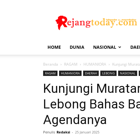
Rejang
Today
HOME
DUNIA
NASIONAL
DAE
Beranda
RAGAM
HUMANIORA
Kunjungi Murat
RAGAM
HUMANIORA
DAERAH
LEBONG
NASIONAL
Kunjungi Muratar
Lebong Bahas Ba
Agendanya
Penulis
Redaksi
-
25 Januari 2025