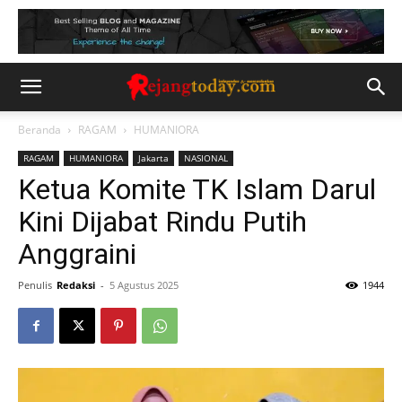
Beranda
RAGAM
HUMANIORA
RAGAM
HUMANIORA
Jakarta
NASIONAL
Ketua Komite TK Islam Darul
Kini Dijabat Rindu Putih
Anggraini
Penulis
Redaksi
-
5 Agustus 2025
1944