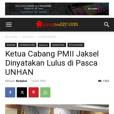
Beranda
RAGAM
HUMANIORA
RAGAM
HUMANIORA
Jakarta
NASIONAL
POLHUKAM
Ketua Cabang PMII Jaksel
Dinyatakan Lulus di Pasca
UNHAN
Penulis
Redaksi
-
14 Juli 2025
1353