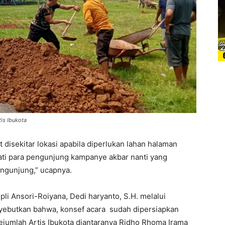
is Ibukota
disekitar lokasi apabila diperlukan lahan halaman
ati para pengunjung kampanye akbar nanti yang
engunjung,” ucapnya.
li Ansori-Roiyana, Dedi haryanto, S.H. melalui
ebutkan bahwa, konsef acara sudah dipersiapkan
ejumlah Artis Ibukota diantaranya Ridho Rhoma Irama