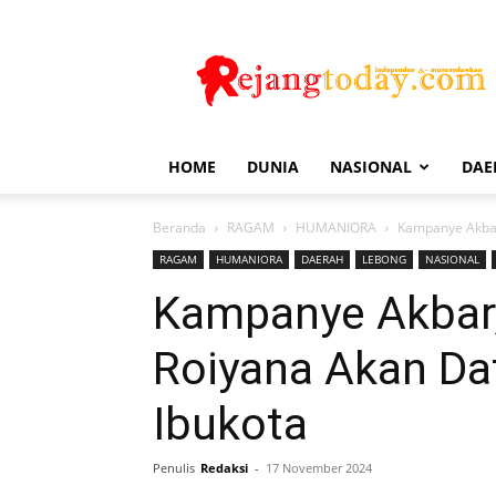
Rejang
Today
HOME
DUNIA
NASIONAL
DAE
Beranda
RAGAM
HUMANIORA
Kampanye Akbar,
RAGAM
HUMANIORA
DAERAH
LEBONG
NASIONAL
Kampanye Akbar,
Roiyana Akan Da
Ibukota
Penulis
Redaksi
-
17 November 2024