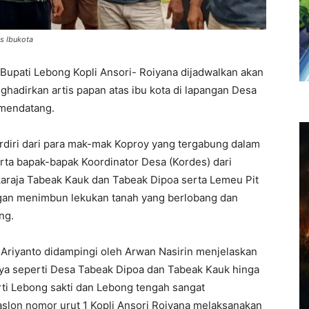
s Ibukota
Bupati Lebong Kopli Ansori- Roiyana dijadwalkan akan
adirkan artis papan atas ibu kota di lapangan Desa
 mendatang.
terdiri dari para mak-mak Koproy yang tergabung dalam
ta bapak-bapak Koordinator Desa (Kordes) dari
karaja Tabeak Kauk dan Tabeak Dipoa serta Lemeu Pit
gan menimbun lekukan tanah yang berlobang dan
ng.
 Ariyanto didampingi oleh Arwan Nasirin menjelaskan
ya seperti Desa Tabeak Dipoa dan Tabeak Kauk hinga
ti Lebong sakti dan Lebong tengah sangat
slon nomor urut 1 Kopli Ansori Roiyana melaksanakan