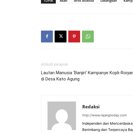
TOPIK
Akan
Artis Ibukota
Datangkan
Kamp
Artikulli paraprak
Lautan Manusia ‘Banjiri’ Kampanye Kopli-Roiya
di Desa Kato Agung
Redaksi
http://www.rejangtoday.com
Independen dan Mencerdaskan
Berimbang dan Terpercaya Ba