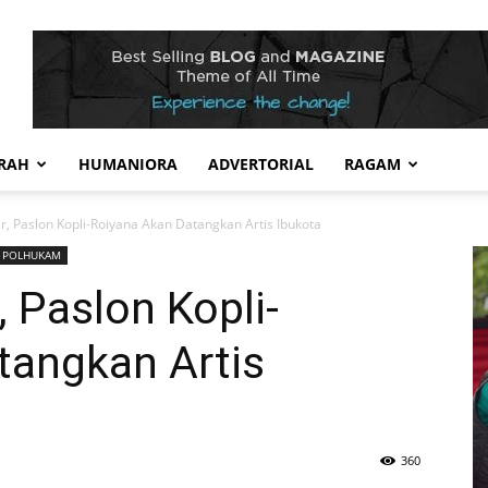
RAH
HUMANIORA
ADVERTORIAL
RAGAM
 Paslon Kopli-Roiyana Akan Datangkan Artis Ibukota
POLHUKAM
 Paslon Kopli-
tangkan Artis
360