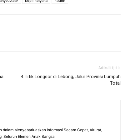
anye Akbar
Kopli Roiyana
Paslon
Artikulli tjetër
na
4 Titik Longsor di Lebong, Jalur Provinsi Lumpuh
Total
 dalam Menyebarluaskan Informasi Secara Cepat, Akurat,
gi Seluruh Elemen Anak Bangsa