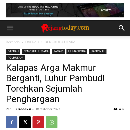
Beranda
DAERAH
BENGKULU UTARA
DAERAH
BENGKULU UTARA
RAGAM
HUMANIORA
NASIONAL
POLHUKAM
Kalapas Arga Makmur
Berganti, Luhur Pambudi
Torehkan Sejumlah
Penghargaan
Penulis
Redaksi
-
18 Oktober 2023
402