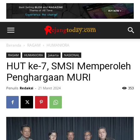
Beranda
RAGAM
HUMANIORA
RAGAM
HUMANIORA
Jakarta
NASIONAL
HUT ke-7, SMSI Memperoleh
Penghargaan MURI
Penulis
Redaksi
-
21 Maret 2024
353