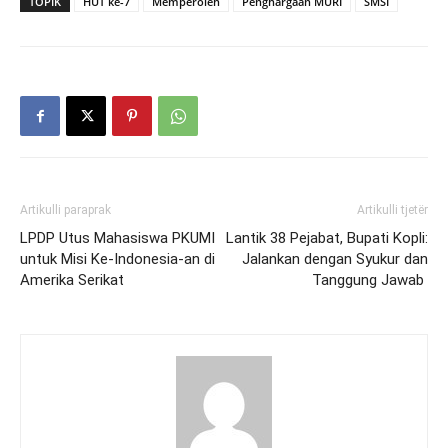
TOPIK
HUT ke-7
Memperoleh
Penghargaan MURI
SMSI
Artikulli paraprak
Artikulli tjetër
LPDP Utus Mahasiswa PKUMI
Lantik 38 Pejabat, Bupati Kopli:
untuk Misi Ke-Indonesia-an di
Jalankan dengan Syukur dan
Amerika Serikat
Tanggung Jawab