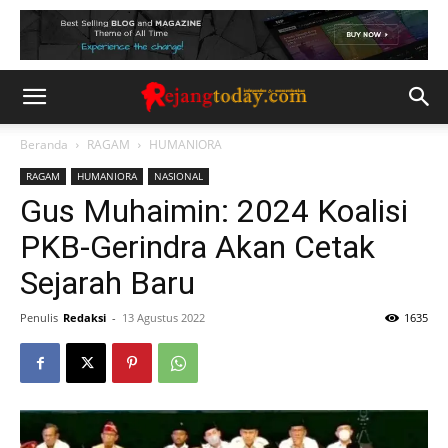
Beranda
RAGAM
HUMANIORA
RAGAM
HUMANIORA
NASIONAL
Gus Muhaimin: 2024 Koalisi
PKB-Gerindra Akan Cetak
Sejarah Baru
Penulis
Redaksi
-
13 Agustus 2022
1635