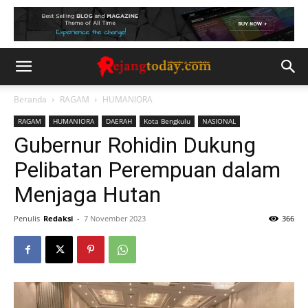
Beranda
RAGAM
HUMANIORA
RAGAM
HUMANIORA
DAERAH
Kota Bengkulu
NASIONAL
Gubernur Rohidin Dukung
Pelibatan Perempuan dalam
Menjaga Hutan
Penulis
Redaksi
-
7 November 2023
366