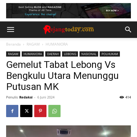
Beranda
RAGAM
HUMANIORA
RAGAM
HUMANIORA
DAERAH
LEBONG
NASIONAL
POLHUKAM
Gemelut Tabat Lebong Vs
Bengkulu Utara Menunggu
Putusan MK
Penulis
Redaksi
-
6 Juni 2024
414