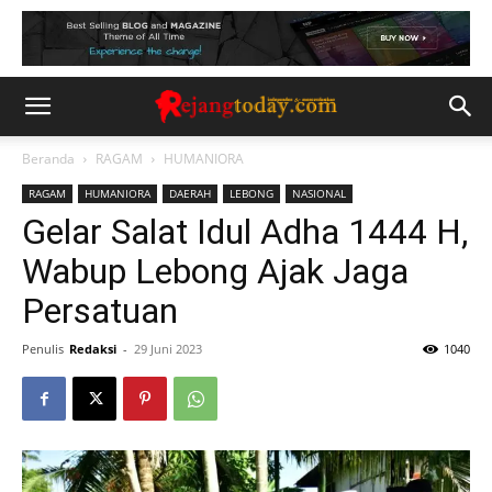
Beranda
RAGAM
HUMANIORA
RAGAM
HUMANIORA
DAERAH
LEBONG
NASIONAL
Gelar Salat Idul Adha 1444 H,
Wabup Lebong Ajak Jaga
Persatuan
Penulis
Redaksi
-
29 Juni 2023
1040