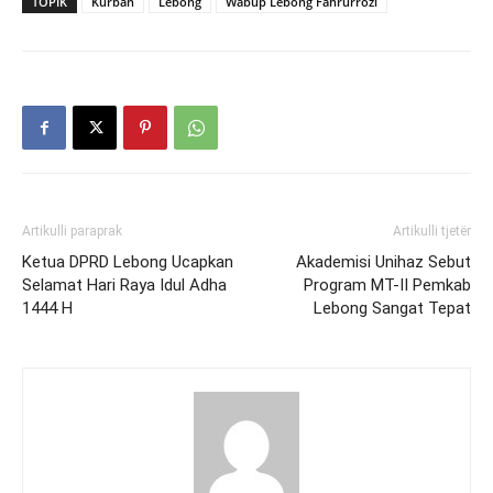
TOPIK
Kurban
Lebong
Wabup Lebong Fahrurrozi
Artikulli paraprak
Artikulli tjetër
Ketua DPRD Lebong Ucapkan
Akademisi Unihaz Sebut
Selamat Hari Raya Idul Adha
Program MT-II Pemkab
1444 H
Lebong Sangat Tepat