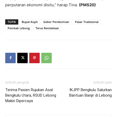
perputaran ekonomi disitu,” harap Tina.
(PMS20)
TOPIK
Bupat Kopli
Geber Perekomian
Pasar Tradisional
Pemkab Lebong
Terus Revitalisasi
Artikulli paraprak
Artikulli tjetër
Terima Pasien Rujukan Asal
IKJPP Bengkulu Salurkan
Bengkulu Utara, RSUD Lebong
Bantuan Banjir di Lebong
Makin Dipercaya