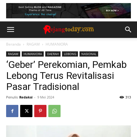
Beranda
RAGAM
HUMANIORA
RAGAM
HUMANIORA
DAERAH
LEBONG
NASIONAL
‘Geber’ Perekomian, Pemkab
Lebong Terus Revitalisasi
Pasar Tradisional
Penulis
Redaksi
-
9 Mei 2024
313