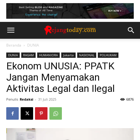
Beranda
DUNIA
DUNIA
RAGAM
HUMANIORA
Jakarta
NASIONAL
POLHUKAM
Ekonom UNUSIA: PPATK
Jangan Menyamakan
Aktivitas Legal dan Ilegal
Penulis
Redaksi
-
31 Juli 2025
6876