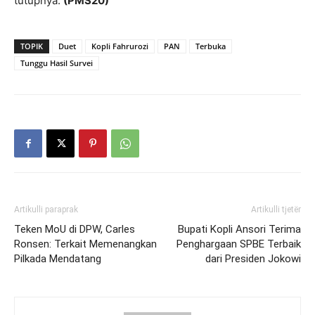
tutupnya.
(PMS20)
TOPIK
Duet
Kopli Fahrurozi
PAN
Terbuka
Tunggu Hasil Survei
Artikulli paraprak
Artikulli tjetër
Teken MoU di DPW, Carles
Bupati Kopli Ansori Terima
Ronsen: Terkait Memenangkan
Penghargaan SPBE Terbaik
Pilkada Mendatang
dari Presiden Jokowi