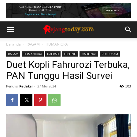
Beranda
RAGAM
HUMANIORA
RAGAM
HUMANIORA
DAERAH
LEBONG
NASIONAL
POLHUKAM
Duet Kopli Fahrurozi Terbuka,
PAN Tunggu Hasil Survei
Penulis
Redaksi
-
27 Mei 2024
303