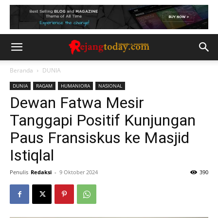
Beranda
DUNIA
DUNIA
RAGAM
HUMANIORA
NASIONAL
Dewan Fatwa Mesir
Tanggapi Positif Kunjungan
Paus Fransiskus ke Masjid
Istiqlal
Penulis
Redaksi
-
9 Oktober 2024
390