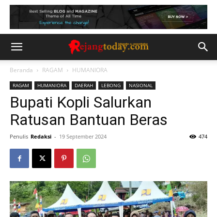
Beranda
RAGAM
HUMANIORA
RAGAM
HUMANIORA
DAERAH
LEBONG
NASIONAL
Bupati Kopli Salurkan
Ratusan Bantuan Beras
Penulis
Redaksi
-
19 September 2024
474