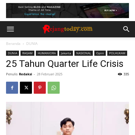
Beranda
DUNIA
DUNIA
RAGAM
HUMANIORA
Jakarta
NASIONAL
Opini
POLHUKAM
25 Tahun Quarter Life Crisis
Penulis
Redaksi
-
28 Februari 2025
335