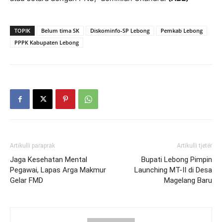
TOPIK
Belum tima SK
Diskominfo-SP Lebong
Pemkab Lebong
PPPK Kabupaten Lebong
Artikulli paraprak
Artikulli tjetër
Jaga Kesehatan Mental
Bupati Lebong Pimpin
Pegawai, Lapas Arga Makmur
Launching MT-II di Desa
Gelar FMD
Magelang Baru