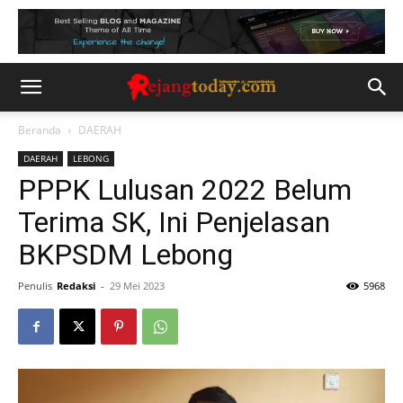
Beranda
DAERAH
DAERAH
LEBONG
PPPK Lulusan 2022 Belum
Terima SK, Ini Penjelasan
BKPSDM Lebong
Penulis
Redaksi
-
29 Mei 2023
5968