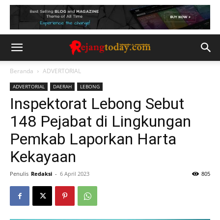
Beranda
ADVERTORIAL
ADVERTORIAL
DAERAH
LEBONG
Inspektorat Lebong Sebut
148 Pejabat di Lingkungan
Pemkab Laporkan Harta
Kekayaan
Penulis
Redaksi
-
6 April 2023
805