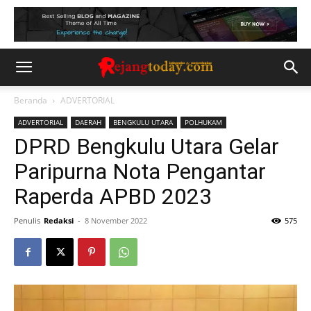
Beranda
ADVERTORIAL
ADVERTORIAL
DAERAH
BENGKULU UTARA
POLHUKAM
DPRD Bengkulu Utara Gelar
Paripurna Nota Pengantar
Raperda APBD 2023
Penulis
Redaksi
-
8 November 2022
575