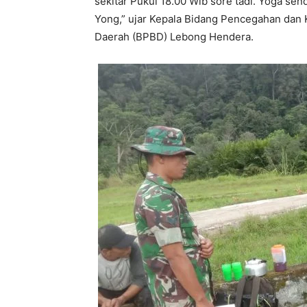
sekitar Pukul 18.00 Wib sore tadi. Yoga s
Yong,” ujar Kepala Bidang Pencegahan dan
Daerah (BPBD) Lebong Hendera.