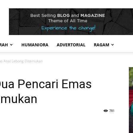
RAH
HUMANIORA
ADVERTORIAL
RAGAM
as Asal Lebong Ditemukan
Dua Pencari Emas
temukan
781