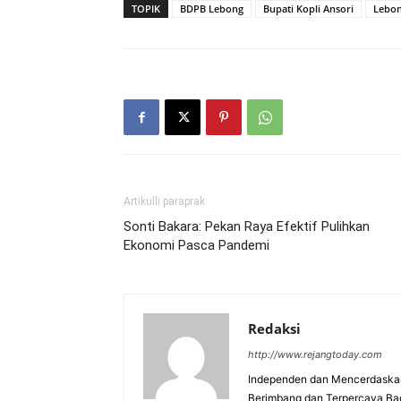
TOPIK
BDPB Lebong
Bupati Kopli Ansori
Lebo
Artikulli paraprak
Sonti Bakara: Pekan Raya Efektif Pulihkan
Ekonomi Pasca Pandemi
Redaksi
http://www.rejangtoday.com
Independen dan Mencerdaskan
Berimbang dan Terpercaya Ba