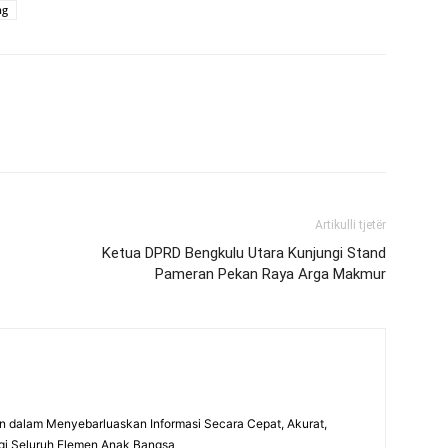
ng
Artikulli tjetër
Ketua DPRD Bengkulu Utara Kunjungi Stand
Pameran Pekan Raya Arga Makmur
 dalam Menyebarluaskan Informasi Secara Cepat, Akurat,
gi Seluruh Elemen Anak Bangsa