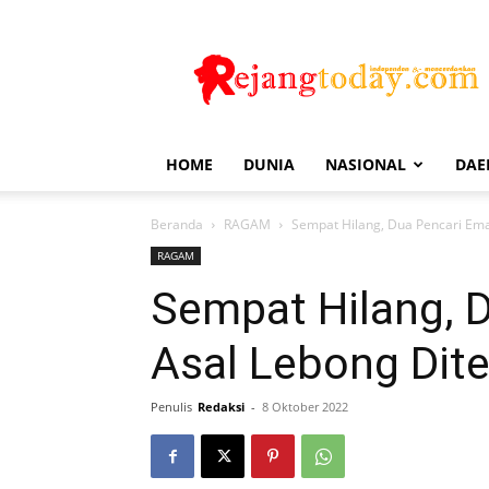
Rejang
Today
HOME
DUNIA
NASIONAL
DAE
Beranda
RAGAM
Sempat Hilang, Dua Pencari Em
RAGAM
Sempat Hilang, 
Asal Lebong Di
Penulis
Redaksi
-
8 Oktober 2022