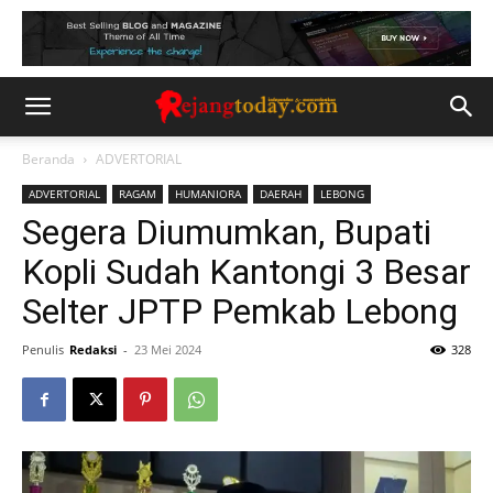
Beranda
ADVERTORIAL
ADVERTORIAL
RAGAM
HUMANIORA
DAERAH
LEBONG
Segera Diumumkan, Bupati
Kopli Sudah Kantongi 3 Besar
Selter JPTP Pemkab Lebong
Penulis
Redaksi
-
23 Mei 2024
328