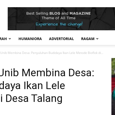
RAH
HUMANIORA
ADVERTORIAL
RAGAM
s Unib Membina Desa: Penyuluhan Budidaya Ikan Lele Metode Bioflok di...
 Unib Membina Desa:
daya Ikan Lele
i Desa Talang