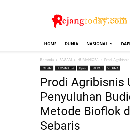
Rejang
Today
HOME
DUNIA
NASIONAL
DAE
Beranda
RAGAM
HUMANIORA
Prodi Agribisni
RAGAM
HUMANIORA
Opini
DAERAH
SELUMA
Prodi Agribisnis
Penyuluhan Budi
Metode Bioflok d
Sebaris