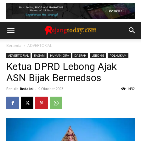
Beranda
ADVERTORIAL
ADVERTORIAL
RAGAM
HUMANIORA
DAERAH
LEBONG
POLHUKAM
Ketua DPRD Lebong Ajak
ASN Bijak Bermedsos
Penulis
Redaksi
-
9 Oktober 2023
1432