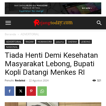
Beranda
ADVERTORIAL
ADVERTORIAL
RAGAM
HUMANIORA
Jakarta
DAERAH
LEBONG
NASIONAL
Tiada Henti Demi Kesehatan
Masyarakat Lebong, Bupati
Kopli Datangi Menkes RI
Penulis
Redaksi
-
22 Agustus 2024
321