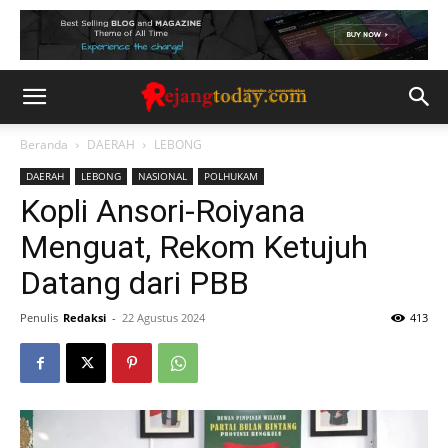
Beranda
DAERAH
LEBONG
DAERAH
LEBONG
NASIONAL
POLHUKAM
Kopli Ansori-Roiyana
Menguat, Rekom Ketujuh
Datang dari PBB
Penulis
Redaksi
-
22 Agustus 2024
413