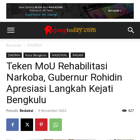
Beranda
DAERAH
DAERAH
Kota Bengkulu
NASIONAL
RAGAM
Teken MoU Rehabilitasi
Narkoba, Gubernur Rohidin
Apresiasi Langkah Kejati
Bengkulu
Penulis
Redaksi
-
9 November 2022
427