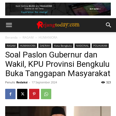
Beranda
RAGAM
HUMANIORA
RAGAM
HUMANIORA
DAERAH
Kota Bengkulu
NASIONAL
POLHUKAM
Soal Paslon Gubernur dan
Wakil, KPU Provinsi Bengkulu
Buka Tanggapan Masyarakat
Penulis
Redaksi
-
17 September 2024
323