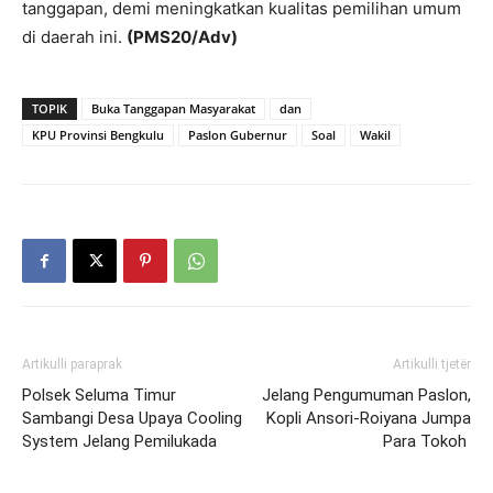
tanggapan, demi meningkatkan kualitas pemilihan umum
di daerah ini.
(PMS20/Adv)
TOPIK
Buka Tanggapan Masyarakat
dan
KPU Provinsi Bengkulu
Paslon Gubernur
Soal
Wakil
Artikulli paraprak
Artikulli tjetër
Polsek Seluma Timur
Jelang Pengumuman Paslon,
Sambangi Desa Upaya Cooling
Kopli Ansori-Roiyana Jumpa
System Jelang Pemilukada
Para Tokoh