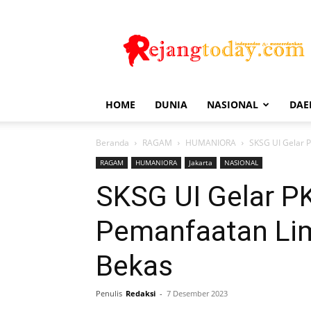
Rejang
Today
HOME
DUNIA
NASIONAL
DAE
Beranda
RAGAM
HUMANIORA
SKSG UI Gelar 
RAGAM
HUMANIORA
Jakarta
NASIONAL
SKSG UI Gelar 
Pemanfaatan Li
Bekas
Penulis
Redaksi
-
7 Desember 2023