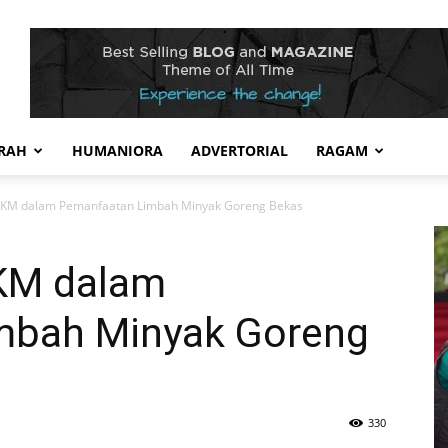
RAH
HUMANIORA
ADVERTORIAL
RAGAM
PKM dalam Pemanfaatan Limbah Minyak Goreng Bekas
PKM dalam
mbah Minyak Goreng
330