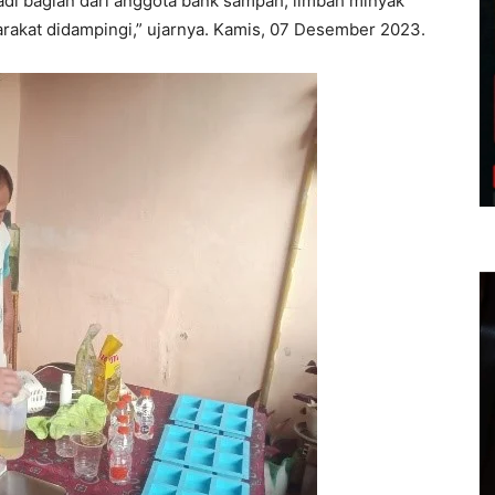
adi bagian dari anggota bank sampah, limbah minyak
rakat didampingi,” ujarnya. Kamis, 07 Desember 2023.