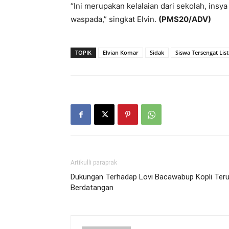
“Ini merupakan kelalaian dari sekolah, insy
waspada,” singkat Elvin.
(PMS20/ADV)
TOPIK
Elvian Komar
Sidak
Siswa Tersengat List
Artikulli paraprak
Dukungan Terhadap Lovi Bacawabup Kopli Ter
Berdatangan