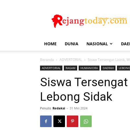
Rejang
Today
HOME
DUNIA
NASIONAL
DAE
Beranda
ADVERTORIAL
Siswa Tersengat Listrik,
ADVERTORIAL
RAGAM
HUMANIORA
DAERAH
LEBON
Siswa Tersengat 
Lebong Sidak
Penulis
Redaksi
-
31 Mei 2024