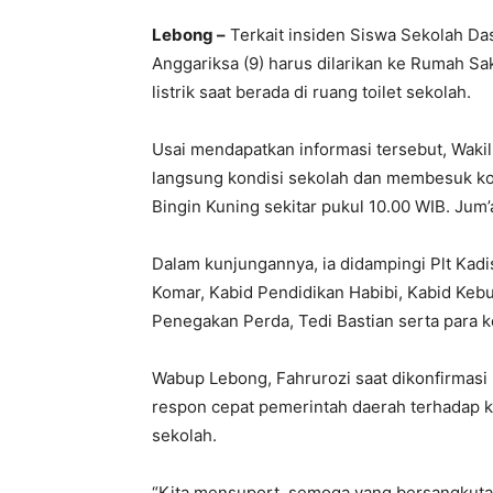
Lebong –
Terkait insiden Siswa Sekolah D
Anggariksa (9) harus dilarikan ke Rumah S
listrik saat berada di ruang toilet sekolah.
Usai mendapatkan informasi tersebut, Wakil
langsung kondisi sekolah dan membesuk ko
Bingin Kuning sekitar pukul 10.00 WIB. Jum’
Dalam kunjungannya, ia didampingi Plt Kad
Komar, Kabid Pendidikan Habibi, Kabid Keb
Penegakan Perda, Tedi Bastian serta para k
Wabup Lebong, Fahrurozi saat dikonfirmas
respon cepat pemerintah daerah terhadap korb
sekolah.
“Kita mensuport, semoga yang bersangkuta