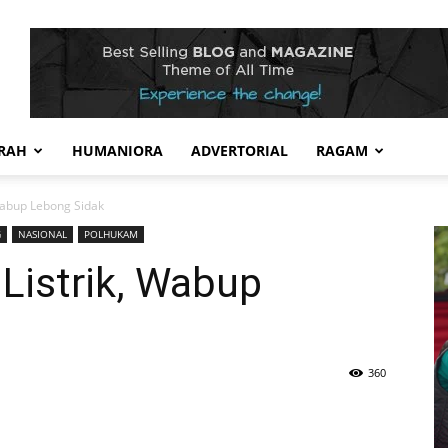
RAH
HUMANIORA
ADVERTORIAL
RAGAM
 Wabup Lebong Sidak
G
NASIONAL
POLHUKAM
Listrik, Wabup
360