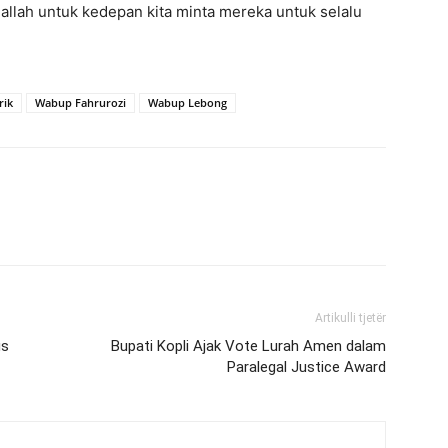
a allah untuk kedepan kita minta mereka untuk selalu
rik
Wabup Fahrurozi
Wabup Lebong
Artikulli tjetër
us
Bupati Kopli Ajak Vote Lurah Amen dalam
Paralegal Justice Award