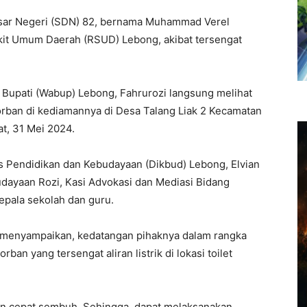
asar Negeri (SDN) 82, bernama Muhammad Verel
akit Umum Daerah (RSUD) Lebong, akibat tersengat
 Bupati (Wabup) Lebong, Fahrurozi langsung melihat
rban di kediamannya di Desa Talang Liak 2 Kecamatan
at, 31 Mei 2024.
is Pendidikan dan Kebudayaan (Dikbud) Lebong, Elvian
udayaan Rozi, Kasi Advokasi dan Mediasi Bidang
epala sekolah dan guru.
i menyampaikan, kedatangan pihaknya dalam rangka
an yang tersengat aliran listrik di lokasi toilet
n cepat sembuh. Sehingga, dapat melaksanakan