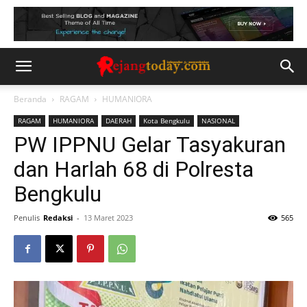
Beranda
RAGAM
HUMANIORA
RAGAM
HUMANIORA
DAERAH
Kota Bengkulu
NASIONAL
PW IPPNU Gelar Tasyakuran
dan Harlah 68 di Polresta
Bengkulu
Penulis
Redaksi
-
13 Maret 2023
565