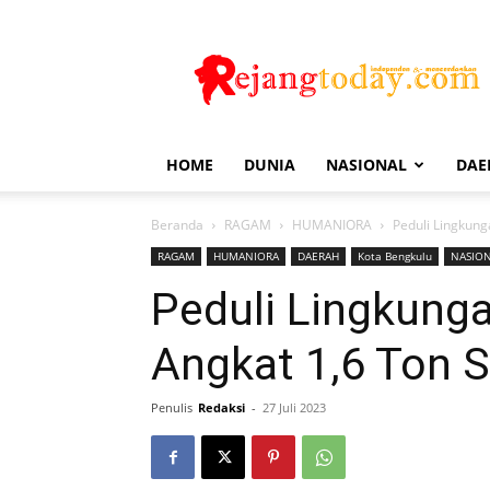
Rejang
Today
HOME
DUNIA
NASIONAL
DAE
Beranda
RAGAM
HUMANIORA
Peduli Lingkun
RAGAM
HUMANIORA
DAERAH
Kota Bengkulu
NASIO
Peduli Lingkung
Angkat 1,6 Ton
Penulis
Redaksi
-
27 Juli 2023